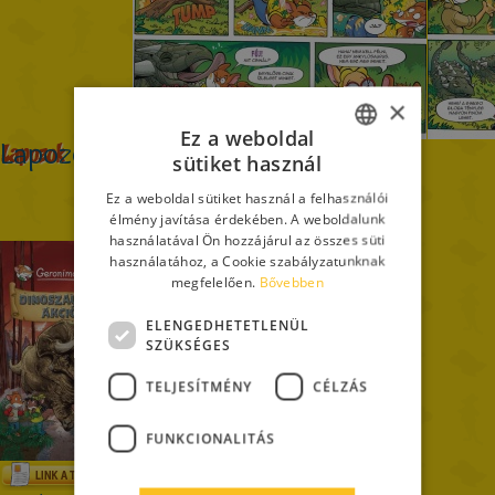
×
Ez a weboldal
Lapozok
sütiket használ
ITALIAN
Ez a weboldal sütiket használ a felhasználói
<
1
2
>
ENGLISH
élmény javítása érdekében. A weboldalunk
használatával Ön hozzájárul az összes süti
FRENCH
használatához, a Cookie szabályzatunknak
megfelelően.
Bővebben
GERMAN
SPANISH
ELENGEDHETETLENÜL
SZÜKSÉGES
LITHUANIAN
TELJESÍTMÉNY
CÉLZÁS
HUNGARIAN
PORTUGUESE
FUNKCIONALITÁS
TURKISH