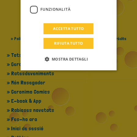
TURKISH
FUNZIONALITÀ
GREEK
RUSSIAN
ACCETTA TUTTO
» La filosofia de Geronimo Stilton
» Canvia de llengua
DUTCH
» Política de Privacitat
» Cookie Policy
» Contactes
» Crèdits
RIFIUTA TUTTO
CATALAN
» Tots els llibres
MOSTRA DETTAGLI
» Geronimo a la TV
» Ratesdeveniments
» Món Rosegador
» Geronimo Comics
» E-book & App
» Rabioses novetats
» Fes-ho ara
» Inici de sessió