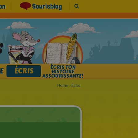
on
Sourisblog
ÉCRIS TON
E
ÉCRIS
HISTOIRE
ASSOURISSANTE!
Home
›
Écris