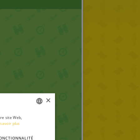
×
tre site Web,
ITALIAN
savoir plus
ENGLISH
ONCTIONNALITÉ
FRENCH