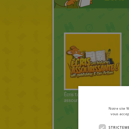
Écris ton histoire
assourissante!
Notre site W
vous accep
STRICTEM