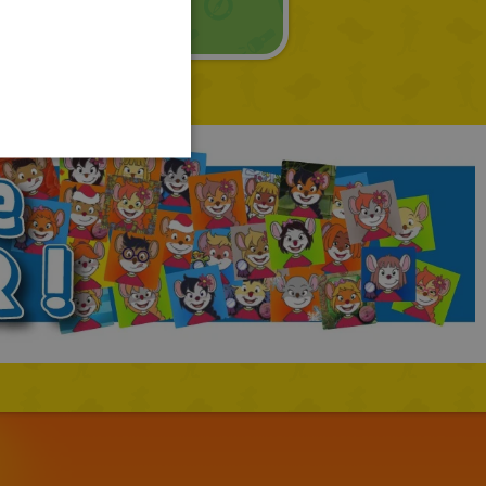
GERMAN
SPANISH
LITHUANIAN
HUNGARIAN
PORTUGUESE
TURKISH
GREEK
RUSSIAN
DUTCH
CATALAN