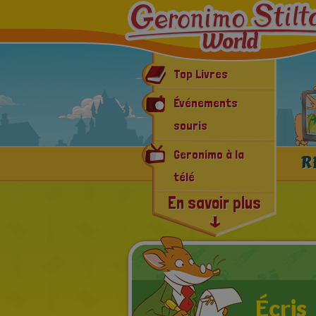
Top Livres
Événements
souris
Geronimo à la
R
télé
En savoir plus
Geronimomania
E-book & App
Dernières nouvelles
Écris