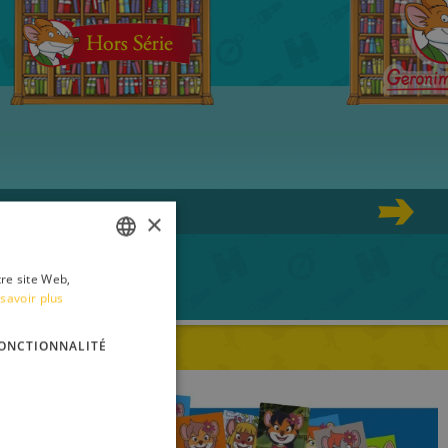
×
tre site Web,
ITALIAN
savoir plus
ENGLISH
ONCTIONNALITÉ
FRENCH
GERMAN
SPANISH