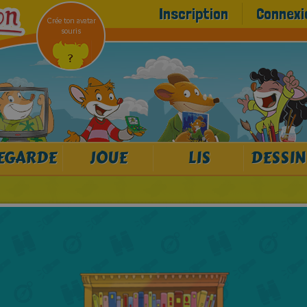
Inscription
Connexi
Crée ton avatar
souris
EGARDE
JOUE
LIS
DESSIN