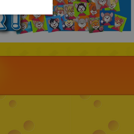
LITHUANIAN
HUNGARIAN
PORTUGUESE
TURKISH
GREEK
RUSSIAN
DUTCH
CATALAN