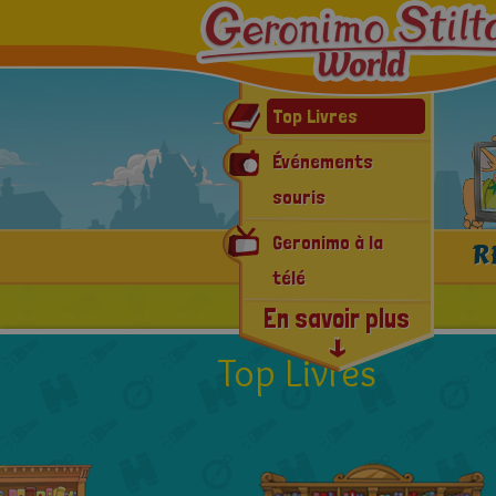
Top Livres
Événements
souris
Geronimo à la
R
télé
En savoir plus
Geronimomania
E-book & App
Top Livres
Dernières nouvelles