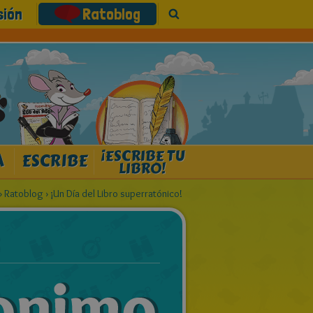
sión
Ratoblog
¡ESCRIBE TU
A
ESCRIBE
LIBRO!
›
Ratoblog
›
¡Un Día del Libro superratónico!