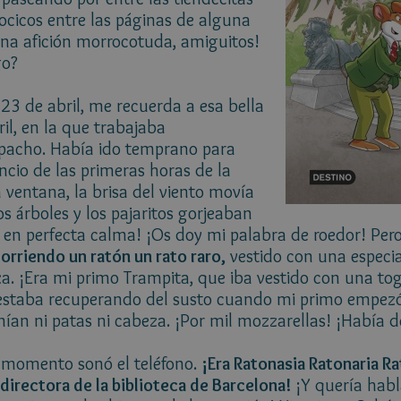
ocicos entre las páginas de alguna
una afición morrocotuda, amiguitos!
go?
 23 de abril, me recuerda a esa bella
il, en la que trabajaba
pacho. Había ido temprano para
lencio de las primeras horas de la
 ventana, la brisa del viento movía
s árboles y los pajaritos gorjeaban
 en perfecta calma! ¡Os doy mi palabra de roedor! Pero
orriendo un ratón un rato raro,
vestido con una especi
za. ¡Era mi primo Trampita, que iba vestido con una tog
 estaba recuperando del susto cuando mi primo empezó 
enían ni patas ni cabeza. ¡Por mil mozzarellas! ¡Había 
se momento sonó el teléfono.
¡Era Ratonasia Ratonaria Ra
directora de la biblioteca de Barcelona!
¡Y quería hab