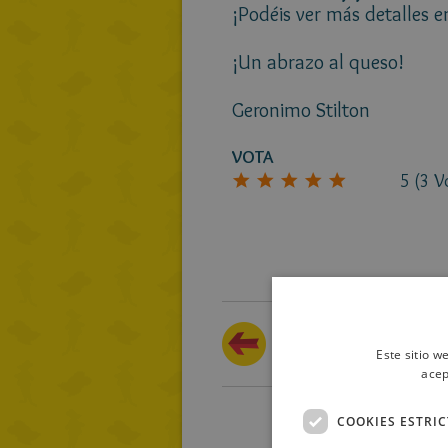
¡Podéis ver más detalles e
¡Un abrazo al queso!
Geronimo Stilton
VOTA
5
(
3
V
¡Para desternillarse de
risa!
Este sitio w
acep
COOKIES ESTRI