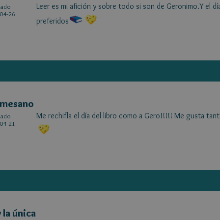
Leer es mi afición y sobre todo si son de Geronimo.Y el día
cado
04-26
preferidos
rmesano
Me rechifla el día del libro como a Gero!!!!! Me gusta t
cado
04-21
 la única