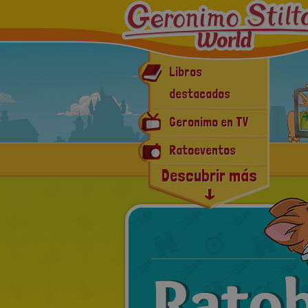
Libros
destacados
Geronimo en TV
Ratoeventos
Descubrir más
Geronimomanía
Las Ratorevistas
E-book y
Aplicaciones
Noticias Recientes