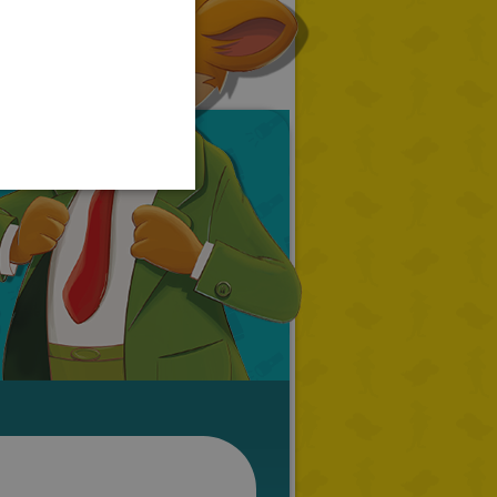
GERMAN
SPANISH
LITHUANIAN
HUNGARIAN
PORTUGUESE
TURKISH
GREEK
RUSSIAN
DUTCH
CATALAN