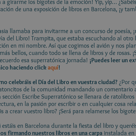
a girarme los bigotes de la emoción! Yip, yip… ¿Sabéi
ación de una exposición de libros en Barcelona, ¡y tamb
asia llamaba para invitarme a un concurso de poesía,
ía del Libro! Trampita, que estaba escuchando al otro l
tación en mi nombre. Así que cogimos el avión y nos pl
ás bellos, cuando todo se llena de libros y de rosas. ¡S
recuerdo esa superratónica jornada!
¡Puedes leer un ex
nico haciendo click
aquí
!
mo celebráis el Día del Libro en vuestra ciudad?
¿Por q
ratoncitos de la comunidad mandando un comentario a
sección Escribe Superratónico se llenara de ratolibros 
 lectura, en la pasión por escribir o en cualquier cosa re
 a crear vuestro libro? ¡Será para relamerse los bigote
 estáis en Barcelona durante la fiesta del libro y queréis
os firmando nuestros libros en una carpa
instalada en 