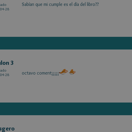
Sabían que mi cumple es el día del libro??
cado
04-28
lon 3
cado
octavo coment¡¡¡¡¡
04-28
sgero