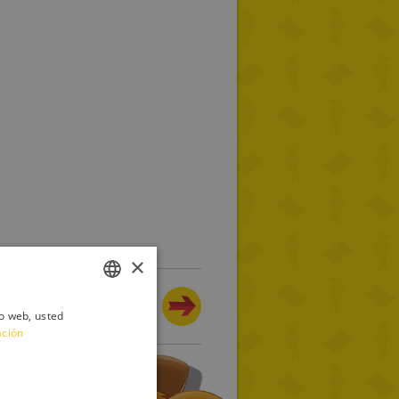
×
 día morrocotudo en la
montaña
io web, usted
ITALIAN
ación
ENGLISH
FRENCH