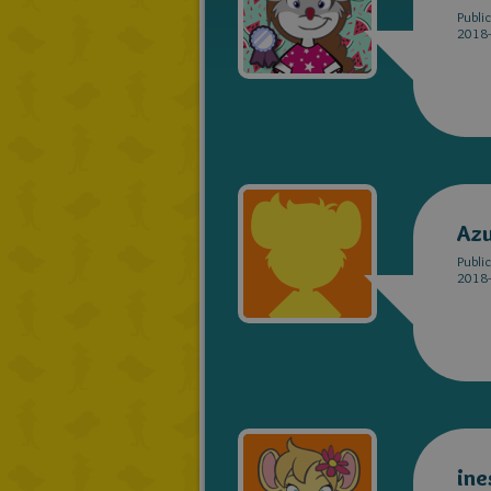
Publi
2018-
Azu
Publi
2018-
ine