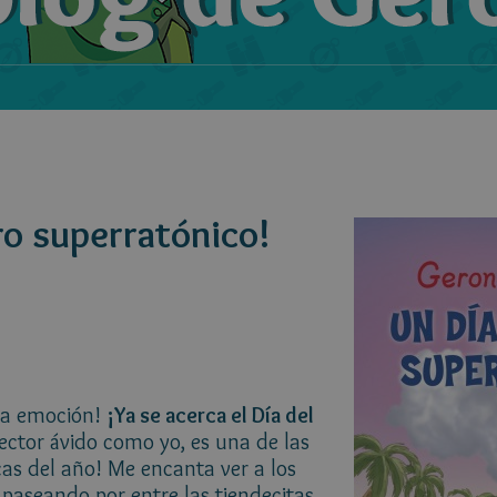
ro superratónico!
 la emoción!
¡Ya se acerca el Día del
lector ávido como yo, es una de las
as del año! Me encanta ver a los
s paseando por entre las tiendecitas