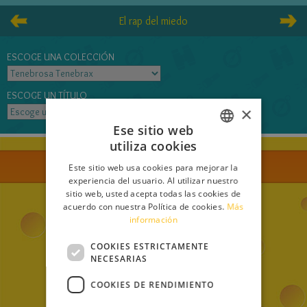
El rap del miedo
ESCOGE UNA COLECCIÓN
ESCOGE UN TÍTULO
×
Ese sitio web
utiliza cookies
ITALIAN
Este sitio web usa cookies para mejorar la
ENGLISH
experiencia del usuario. Al utilizar nuestro
sitio web, usted acepta todas las cookies de
FRENCH
acuerdo con nuestra Política de cookies.
Más
información
GERMAN
SPANISH
COOKIES ESTRICTAMENTE
NECESARIAS
LITHUANIAN
COOKIES DE RENDIMIENTO
From an idea of Elisabetta Dami
HUNGARIAN