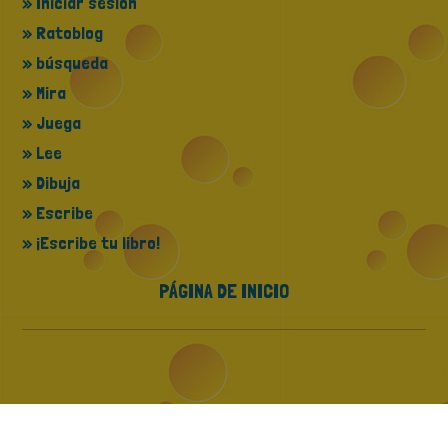
» Iniciar sesión
» Ratoblog
» búsqueda
» Mira
» Juega
» Lee
» Dibuja
» Escribe
» ¡Escribe tu libro!
PÁGINA DE INICIO