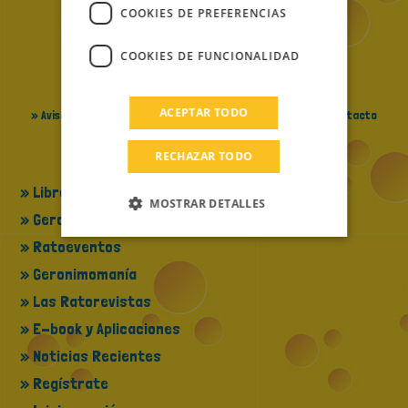
PORTUGUESE
COOKIES DE PREFERENCIAS
TURKISH
COOKIES DE FUNCIONALIDAD
GREEK
» La filosofiía de Geronimo Stilton
» Cambiar idioma
RUSSIAN
ACEPTAR TODO
» Aviso legal - Política de privacidad
» Cookie Policy
» Contacto
DUTCH
» Créditos
RECHAZAR TODO
CATALAN
» Libros destacados
MOSTRAR DETALLES
» Geronimo en TV
» Ratoeventos
» Geronimomanía
» Las Ratorevistas
» E-book y Aplicaciones
» Noticias Recientes
» Regístrate