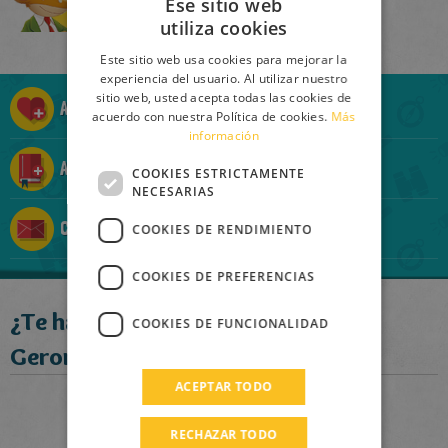
Ese sitio web
Comprar
utiliza cookies
ITALIAN
Este sitio web usa cookies para mejorar la
ENGLISH
experiencia del usuario. Al utilizar nuestro
sitio web, usted acepta todas las cookies de
FRENCH
Añadir a la Ratolista
acuerdo con nuestra Política de cookies.
Más
información
GERMAN
Añadir a la Ratocolección
SPANISH
COOKIES ESTRICTAMENTE
NECESARIAS
LITHUANIAN
Contárselo a un amigo
COOKIES DE RENDIMIENTO
HUNGARIAN
PORTUGUESE
COOKIES DE PREFERENCIAS
TURKISH
¿Te ha gustado este libro?
COOKIES DE FUNCIONALIDAD
GREEK
Geronimo recomienda:
RUSSIAN
ACEPTAR TODO
DUTCH
RECHAZAR TODO
CATALAN