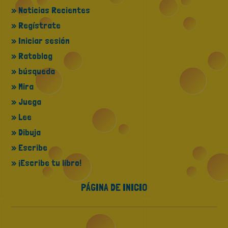
» Noticias Recientes
» Regístrate
» Iniciar sesión
» Ratoblog
» búsqueda
» Mira
» Juega
» Lee
» Dibuja
» Escribe
» ¡Escribe tu libro!
PÁGINA DE INICIO