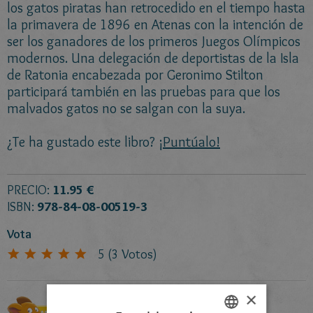
los gatos piratas han retrocedido en el tiempo hasta
la primavera de 1896 en Atenas con la intención de
ser los ganadores de los primeros Juegos Olímpicos
modernos. Una delegación de deportistas de la Isla
de Ratonia encabezada por Geronimo Stilton
participará también en las pruebas para que los
malvados gatos no se salgan con la suya.
¿Te ha gustado este libro?
¡Puntúalo!
PRECIO:
11.95 €
ISBN:
978-84-08-00519-3
Vota
5
(
3
Votos)
×