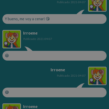
Publicado
2021-04-07
Y bueno, me voy a cenar! 😘
Irroene
Publicado
2021-04-07
😆
Irroene
Publicado
2021-04-07
😅
Irroene