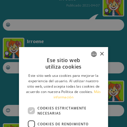
Publicado
2021-04-07
😁
Irroene
Publicado
2021-04-07
×
Ese sitio web
utiliza cookies
😀
ITALIAN
Este sitio web usa cookies para mejorar la
ENGLISH
experiencia del usuario. Al utilizar nuestro
Irroene
sitio web, usted acepta todas las cookies de
FRENCH
Publicado
2021-04-07
acuerdo con nuestra Política de cookies.
Más
información
GERMAN
SPANISH
COOKIES ESTRICTAMENTE
😊
NECESARIAS
LITHUANIAN
COOKIES DE RENDIMIENTO
HUNGARIAN