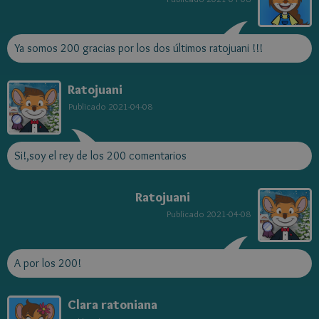
Ya somos 200 gracias por los dos últimos ratojuani !!!
Ratojuani
Publicado
2021-04-08
Si!,soy el rey de los 200 comentarios
Ratojuani
Publicado
2021-04-08
A por los 200!
Clara ratoniana