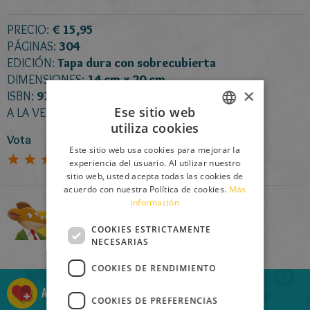
PRECIO:
€ 15,95
PÁGINAS:
304
EDICIÓN:
Tapa dura con sobrecubierta
DIMENSIONES:
14 cm x 20 cm
×
ISBN:
978-84-08-22722-9
Ese sitio web
A LA VENTA DESDE EL:
2 Junio 2020
utiliza cookies
ITALIAN
Vota
Este sitio web usa cookies para mejorar la
ENGLISH
4.5
(
2
Votos)
experiencia del usuario. Al utilizar nuestro
sitio web, usted acepta todas las cookies de
FRENCH
acuerdo con nuestra Política de cookies.
Más
información
GERMAN
Comprar
SPANISH
COOKIES ESTRICTAMENTE
NECESARIAS
LITHUANIAN
COOKIES DE RENDIMIENTO
HUNGARIAN
Añadir a la Ratolista
PORTUGUESE
COOKIES DE PREFERENCIAS