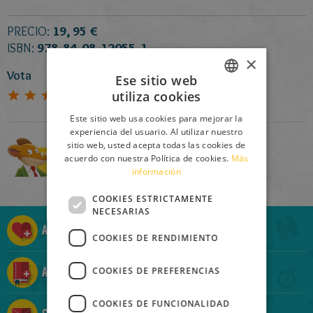
PRECIO:
19, 95 €
ISBN:
978-84-08-12055-1
×
Vota
Ese sitio web
utiliza cookies
5
(
8
Votos)
ITALIAN
Este sitio web usa cookies para mejorar la
ENGLISH
experiencia del usuario. Al utilizar nuestro
sitio web, usted acepta todas las cookies de
FRENCH
acuerdo con nuestra Política de cookies.
Más
Comprar
información
GERMAN
SPANISH
COOKIES ESTRICTAMENTE
NECESARIAS
LITHUANIAN
Añadir a la Ratolista
COOKIES DE RENDIMIENTO
HUNGARIAN
PORTUGUESE
Añadir a la Ratocolección
COOKIES DE PREFERENCIAS
TURKISH
COOKIES DE FUNCIONALIDAD