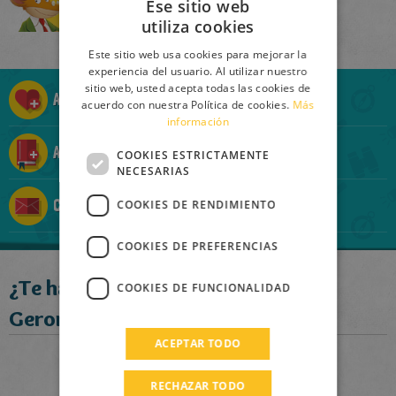
Ese sitio web
Comprar
utiliza cookies
ITALIAN
Este sitio web usa cookies para mejorar la
ENGLISH
experiencia del usuario. Al utilizar nuestro
sitio web, usted acepta todas las cookies de
FRENCH
Añadir a la Ratolista
acuerdo con nuestra Política de cookies.
Más
información
GERMAN
Añadir a la Ratocolección
SPANISH
COOKIES ESTRICTAMENTE
NECESARIAS
LITHUANIAN
Contárselo a un amigo
COOKIES DE RENDIMIENTO
HUNGARIAN
PORTUGUESE
COOKIES DE PREFERENCIAS
TURKISH
¿Te ha gustado este libro?
COOKIES DE FUNCIONALIDAD
GREEK
Geronimo recomienda:
RUSSIAN
ACEPTAR TODO
DUTCH
RECHAZAR TODO
CATALAN