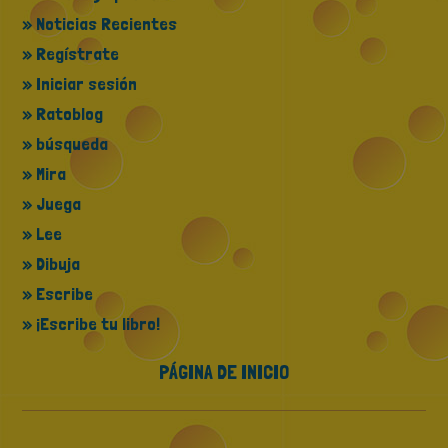
» Noticias Recientes
» Regístrate
» Iniciar sesión
» Ratoblog
» búsqueda
» Mira
» Juega
» Lee
» Dibuja
» Escribe
» ¡Escribe tu libro!
PÁGINA DE INICIO