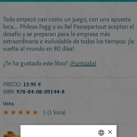
Todo empezó casi como un juego, con una apuesta
loca… Phileas Fogg y su fiel Passepartout aceptan el
desafío y se preparan para la empresa más
extraordinaria e inolvidable de todos los tiempos: ¡la
vuelta al mundo en 80 días!
¿Te ha gustado este libro?
¡Puntúalo!
PRECIO:
13.95 €
ISBN:
978-84-08-09144-8
Vota
5
(
1
Vota)
×