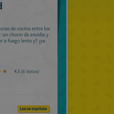
d
urso de cocina entre los
 un chorro de envidia y
r a fuego lento y? ¡ya
4.5
(
6
Votos)
Lee un capítulo