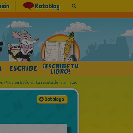
sión
Ratoblog
¡ESCRIBE TU
A
ESCRIBE
LIBRO!
os
›
Vida en Ratford
›
La receta de la amistad
Catálogo