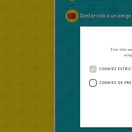
Contárselo a un amigo
Este sitio w
acep
COOKIES ESTRI
COOKIES DE PR