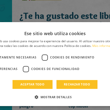
¿Te ha gustado este lib
Geronimo recomienda:
Ese sitio web utiliza cookies
eb usa cookies para mejorar la experiencia del usuario. Al utilizar nuestro sit
ta todas las cookies de acuerdo con nuestra Política de cookies.
Más inform
CTAMENTE NECESARIAS
COOKIES DE RENDIMIENTO
EFERENCIAS
COOKIES DE FUNCIONALIDAD
ACEPTAR TODO
RECHAZAR TODO
MOSTRAR DETALLES
El club de Tea en
Mil fotos para una
peligro
top model