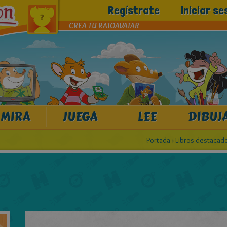
Regístrate
Iniciar se
CREA TU RATOAVATAR
MIRA
JUEGA
LEE
DIBUJ
Portada
›
Libros destacad