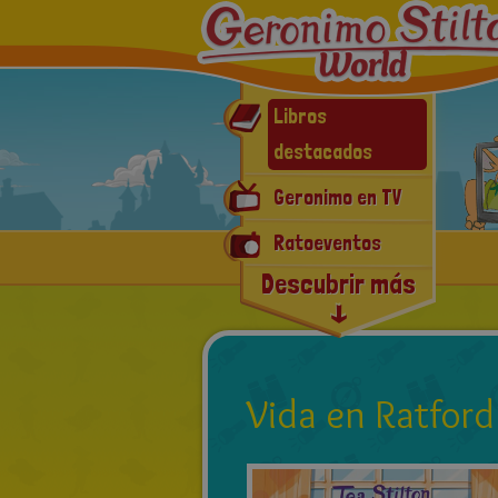
Libros
destacados
Geronimo en TV
Ratoeventos
Descubrir más
Geronimomanía
Las Ratorevistas
E-book y
Aplicaciones
Vida en Ratford
Noticias Recientes