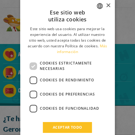
×
Ese sitio web
utiliza cookies
ITALIAN
Comprar
Este sitio web usa cookies para mejorar la
ENGLISH
experiencia del usuario. Al utilizar nuestro
sitio web, usted acepta todas las cookies de
FRENCH
acuerdo con nuestra Política de cookies.
Más
información
GERMAN
Añadir a la Ratolista
SPANISH
COOKIES ESTRICTAMENTE
NECESARIAS
Añadir a la Ratocolección
LITHUANIAN
COOKIES DE RENDIMIENTO
HUNGARIAN
Contárselo a un amigo
PORTUGUESE
COOKIES DE PREFERENCIAS
TURKISH
COOKIES DE FUNCIONALIDAD
GREEK
¿Te ha gustado este libro?
RUSSIAN
Geronimo recomienda:
ACEPTAR TODO
DUTCH