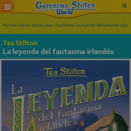
Portada
›
Libros destacados
›
Tea Stilton
›
La leyenda del fantasma irland
Tea Stilton
La leyenda del fantasma irlandés