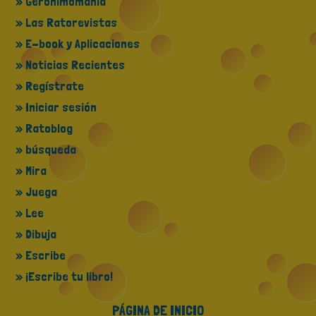
» Geronimomanía
» Las Ratorevistas
» E-book y Aplicaciones
» Noticias Recientes
» Regístrate
» Iniciar sesión
» Ratoblog
» búsqueda
» Mira
» Juega
» Lee
» Dibuja
» Escribe
» ¡Escribe tu libro!
PÁGINA DE INICIO