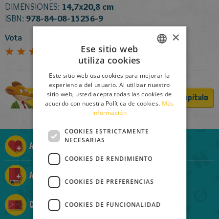
DIMENSIONES:
14,7x20,8 cm
ISBN:
978-84-08-15256-9
×
Vota
Ese sitio web
5
(
7
Votos)
utiliza cookies
ITALIAN
Este sitio web usa cookies para mejorar la
ENGLISH
experiencia del usuario. Al utilizar nuestro
sitio web, usted acepta todas las cookies de
Comprar
Lee un capítulo
FRENCH
acuerdo con nuestra Política de cookies.
Más
información
GERMAN
SPANISH
COOKIES ESTRICTAMENTE
NECESARIAS
Añadir a la Ratolista
LITHUANIAN
COOKIES DE RENDIMIENTO
HUNGARIAN
Añadir a la Ratocolección
PORTUGUESE
COOKIES DE PREFERENCIAS
TURKISH
Contárselo a un amigo
COOKIES DE FUNCIONALIDAD
GREEK