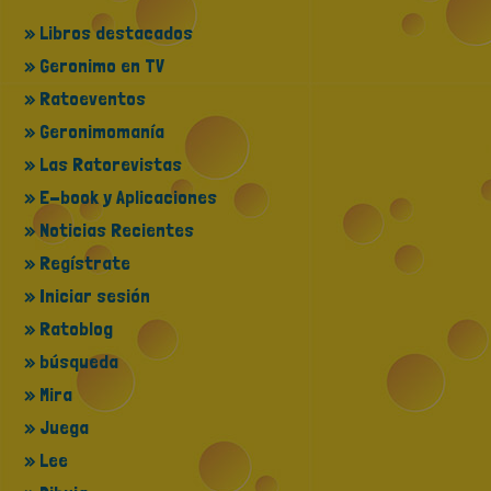
» Libros destacados
» Geronimo en TV
» Ratoeventos
» Geronimomanía
» Las Ratorevistas
» E-book y Aplicaciones
» Noticias Recientes
» Regístrate
» Iniciar sesión
» Ratoblog
» búsqueda
» Mira
» Juega
» Lee