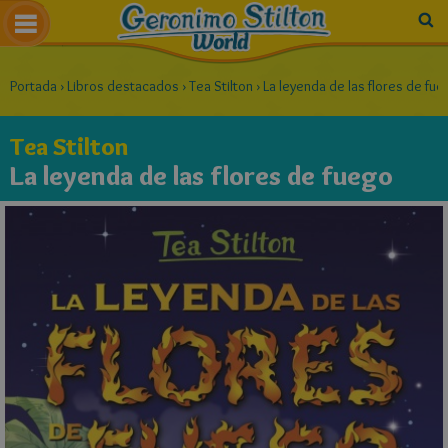
Portada
›
Libros destacados
›
Tea Stilton
›
La leyenda de las flores de fu
Tea Stilton
La leyenda de las flores de fuego