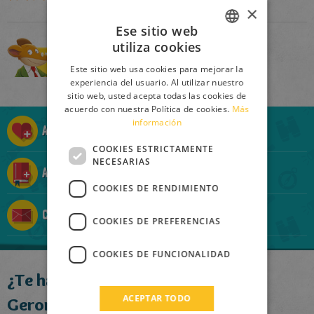
×
Ese sitio web
utiliza cookies
ITALIAN
Comprar
Este sitio web usa cookies para mejorar la
ENGLISH
experiencia del usuario. Al utilizar nuestro
sitio web, usted acepta todas las cookies de
FRENCH
acuerdo con nuestra Política de cookies.
Más
información
GERMAN
Añadir a la Ratolista
SPANISH
COOKIES ESTRICTAMENTE
NECESARIAS
Añadir a la Ratocolección
LITHUANIAN
COOKIES DE RENDIMIENTO
HUNGARIAN
Contárselo a un amigo
PORTUGUESE
COOKIES DE PREFERENCIAS
TURKISH
COOKIES DE FUNCIONALIDAD
GREEK
¿Te ha gustado este libro?
RUSSIAN
ACEPTAR TODO
Geronimo recomienda: