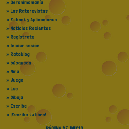
» Geronimomanía
» Las Ratorevistas
» E-book y Aplicaciones
» Noticias Recientes
» Regístrate
» Iniciar sesión
» Ratoblog
» búsqueda
» Mira
» Juega
» Lee
» Dibuja
» Escribe
» ¡Escribe tu libro!
PÁGINA DE INICIO