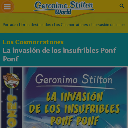
Portada
›
Libros destacados
›
Los Cosmorratones
›
La invasión de los ins
Los Cosmorratones
La invasión de los insufribles Ponf
Ponf