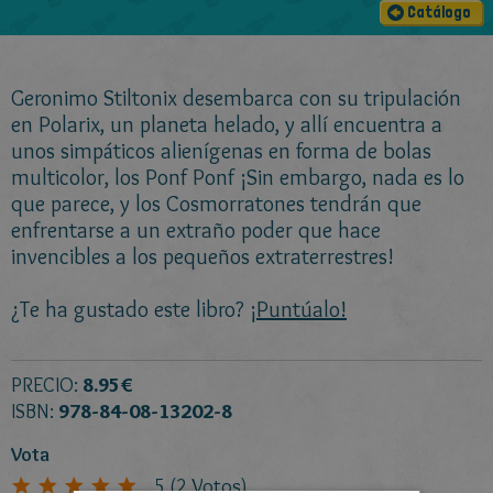
Catálogo
Geronimo Stiltonix desembarca con su tripulación
en Polarix, un planeta helado, y allí encuentra a
unos simpáticos alienígenas en forma de bolas
multicolor, los Ponf Ponf ¡Sin embargo, nada es lo
que parece, y los Cosmorratones tendrán que
enfrentarse a un extraño poder que hace
invencibles a los pequeños extraterrestres!
¿Te ha gustado este libro?
¡Puntúalo!
PRECIO:
8.95€
ISBN:
978-84-08-13202-8
Vota
5
(
2
Votos)