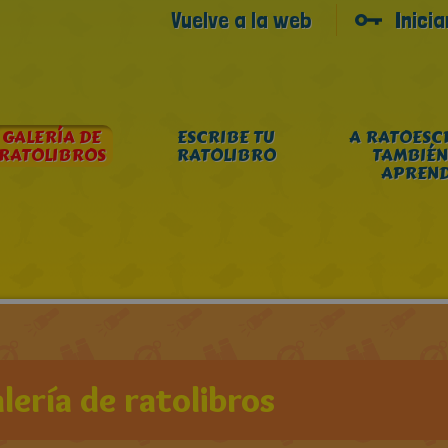
Vuelve a la web
Inici
GALERÍA DE
ESCRIBE TU
A RATOESC
RATOLIBROS
RATOLIBRO
TAMBIÉN
APREN
lería de ratolibros