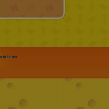
GREEK
RUSSIAN
DUTCH
CATALAN
» Créditos