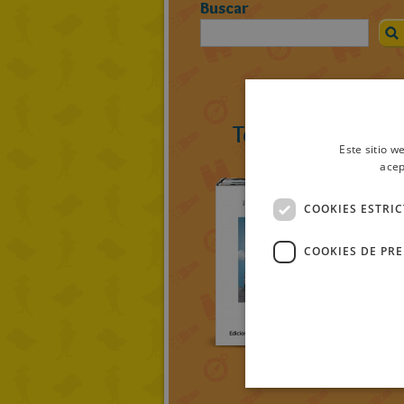
Buscar
Todos los ratolib
Este sitio w
acep
COOKIES ESTRI
COOKIES DE PR