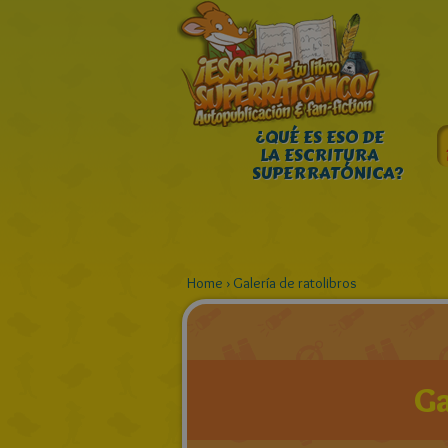
¿QUÉ ES ESO DE
LA ESCRITURA
SUPERRATÓNICA?
Home
›
Galería de ratolibros
Ga