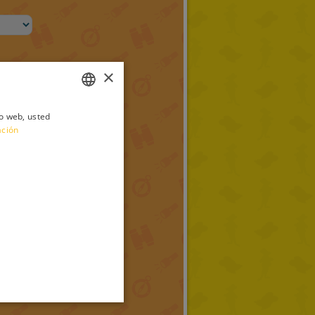
×
io web, usted
ITALIAN
ación
ENGLISH
FRENCH
GERMAN
SPANISH
LITHUANIAN
HUNGARIAN
PORTUGUESE
TURKISH