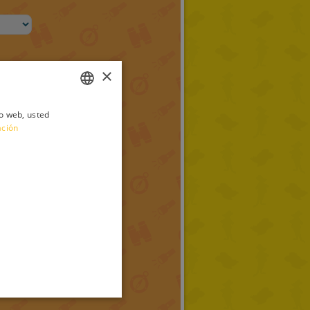
×
io web, usted
ITALIAN
ación
ENGLISH
FRENCH
GERMAN
SPANISH
LITHUANIAN
HUNGARIAN
PORTUGUESE
TURKISH