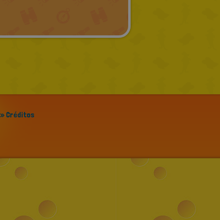
GREEK
RUSSIAN
DUTCH
CATALAN
» Créditos