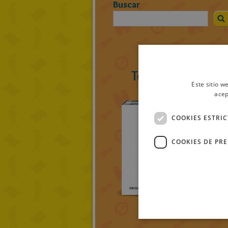
Buscar
Todos los ratolib
Este sitio w
acep
COOKIES ESTRI
COOKIES DE PR