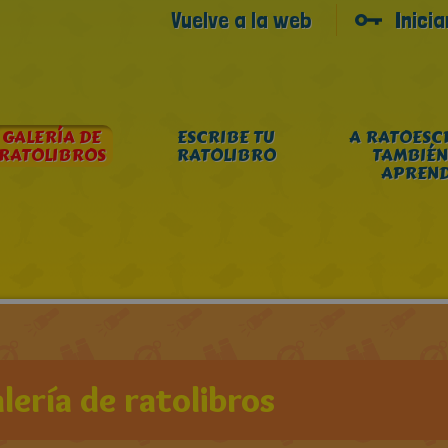
Vuelve a la web
Inici
GALERÍA DE
ESCRIBE TU
A RATOESC
RATOLIBROS
RATOLIBRO
TAMBIÉN
APREN
lería de ratolibros