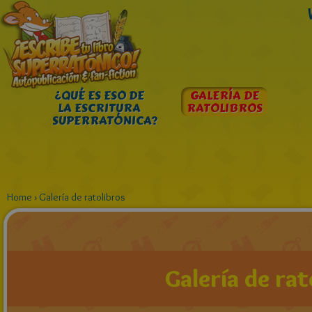
¿QUÉ ES ESO DE
GALERÍA DE
LA ESCRITURA
RATOLIBROS
SUPERRATÓNICA?
Home
›
Galería de ratolibros
Galería de rat