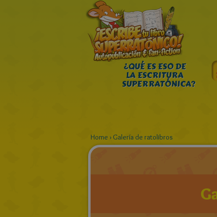
¿QUÉ ES ESO DE
LA ESCRITURA
SUPERRATÓNICA?
Home
›
Galería de ratolibros
Ga