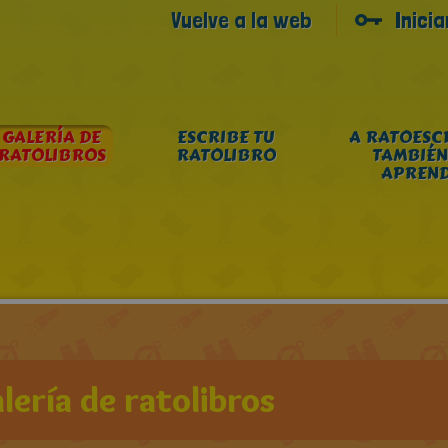
Vuelve a la web
Inici
GALERÍA DE
ESCRIBE TU
A RATOESC
RATOLIBROS
RATOLIBRO
TAMBIÉN
APREN
lería de ratolibros