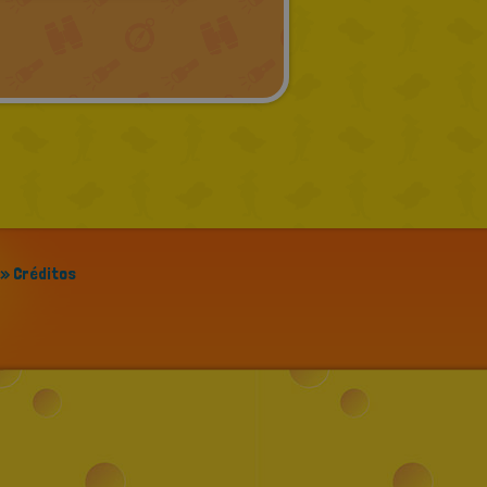
GREEK
RUSSIAN
DUTCH
CATALAN
» Créditos