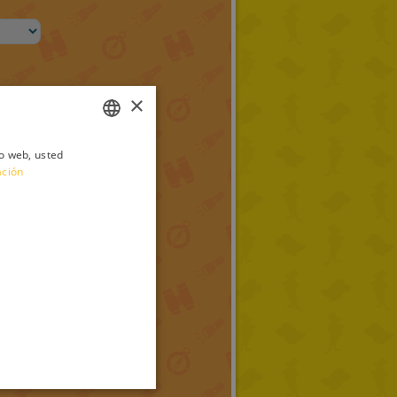
×
io web, usted
ITALIAN
ación
ENGLISH
FRENCH
GERMAN
SPANISH
LITHUANIAN
HUNGARIAN
PORTUGUESE
TURKISH