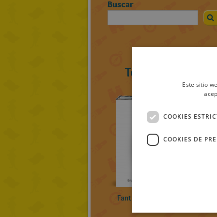
Buscar
Todos los ratoli
Este sitio w
acep
COOKIES ESTRI
COOKIES DE PR
Fantasía