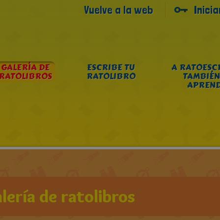
Vuelve a la web
Inici
GALERÍA DE
ESCRIBE TU
A RATOESC
RATOLIBROS
RATOLIBRO
TAMBIÉN
APREN
lería de ratolibros