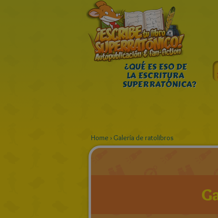
¿QUÉ ES ESO DE
LA ESCRITURA
SUPERRATÓNICA?
Home
›
Galería de ratolibros
Ga