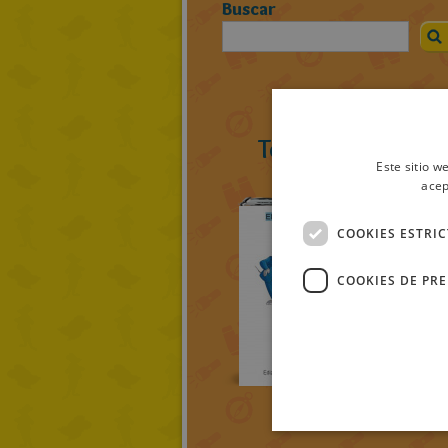
Buscar
Todos los ratolib
Este sitio w
acep
COOKIES ESTRI
COOKIES DE PR