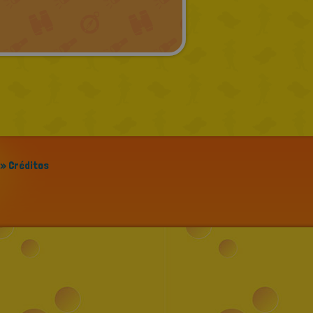
GREEK
RUSSIAN
DUTCH
CATALAN
» Créditos