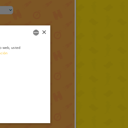
×
io web, usted
ITALIAN
ación
ENGLISH
FRENCH
GERMAN
SPANISH
LITHUANIAN
HUNGARIAN
PORTUGUESE
TURKISH