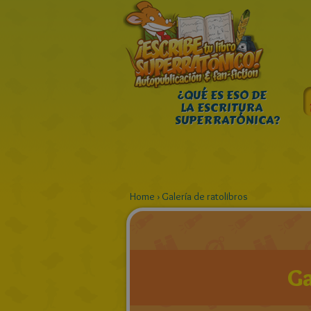
¿QUÉ ES ESO DE
LA ESCRITURA
SUPERRATÓNICA?
Home
›
Galería de ratolibros
Ga