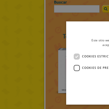
Buscar
Todos los ratolib
Este sitio w
acep
COOKIES ESTRI
COOKIES DE PR