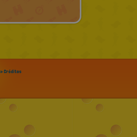
GREEK
RUSSIAN
DUTCH
CATALAN
» Créditos