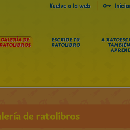
Vuelve a la web
Inici
GALERÍA DE
ESCRIBE TU
A RATOESC
RATOLIBROS
RATOLIBRO
TAMBIÉN
APREN
lería de ratolibros