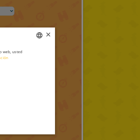
×
io web, usted
ITALIAN
ación
ENGLISH
FRENCH
GERMAN
SPANISH
LITHUANIAN
HUNGARIAN
PORTUGUESE
TURKISH