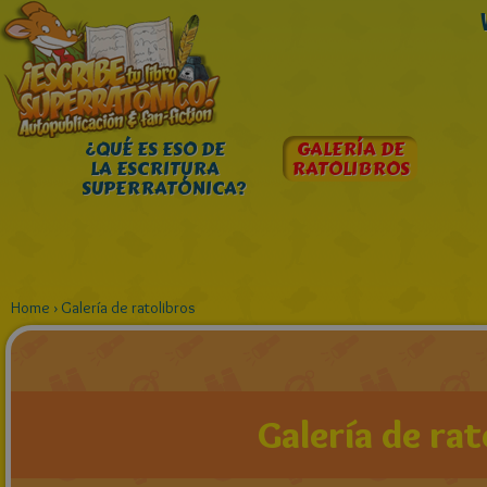
¿QUÉ ES ESO DE
GALERÍA DE
LA ESCRITURA
RATOLIBROS
SUPERRATÓNICA?
Home
›
Galería de ratolibros
Galería de rat