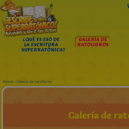
¿QUÉ ES ESO DE
GALERÍA DE
LA ESCRITURA
RATOLIBROS
SUPERRATÓNICA?
Home
›
Galería de ratolibros
Galería de rat