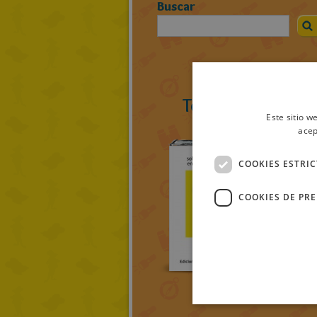
Buscar
Todos los ratolib
Este sitio w
acep
COOKIES ESTRI
COOKIES DE PR