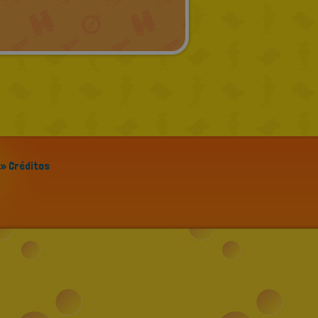
GREEK
RUSSIAN
DUTCH
CATALAN
» Créditos