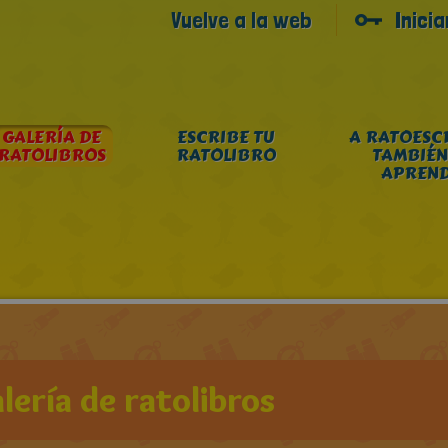
Vuelve a la web
Inici
GALERÍA DE
ESCRIBE TU
A RATOESC
RATOLIBROS
RATOLIBRO
TAMBIÉN
APREN
lería de ratolibros