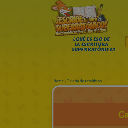
¿QUÉ ES ESO DE
LA ESCRITURA
SUPERRATÓNICA?
Home
›
Galería de ratolibros
Ga