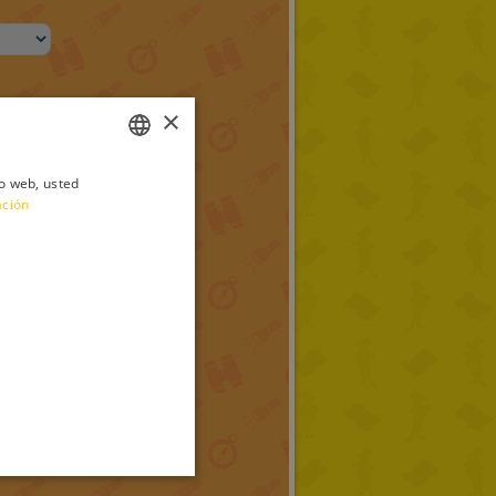
×
io web, usted
ITALIAN
ación
ENGLISH
FRENCH
GERMAN
SPANISH
LITHUANIAN
HUNGARIAN
PORTUGUESE
TURKISH