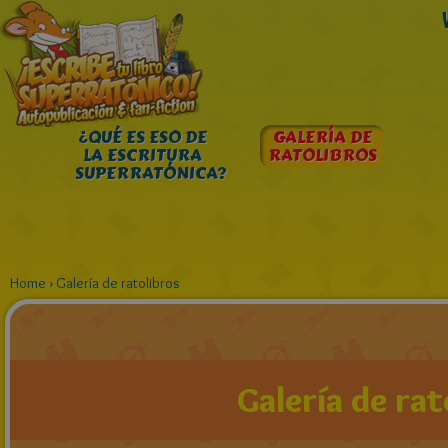
¿QUÉ ES ESO DE
GALERÍA DE
LA ESCRITURA
RATOLIBROS
SUPERRATÓNICA?
Home
›
Galería de ratolibros
Galería de rat