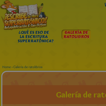
¿QUÉ ES ESO DE
GALERÍA DE
LA ESCRITURA
RATOLIBROS
SUPERRATÓNICA?
Home
›
Galería de ratolibros
Galería de rat