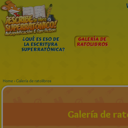
¿QUÉ ES ESO DE
GALERÍA DE
LA ESCRITURA
RATOLIBROS
SUPERRATÓNICA?
Home
›
Galería de ratolibros
Galería de rat