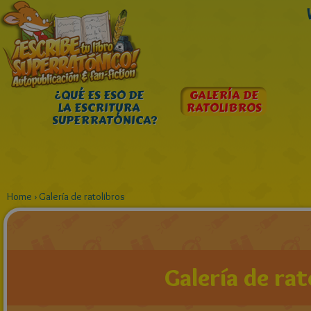
¿QUÉ ES ESO DE
GALERÍA DE
LA ESCRITURA
RATOLIBROS
SUPERRATÓNICA?
Home
›
Galería de ratolibros
Galería de rat