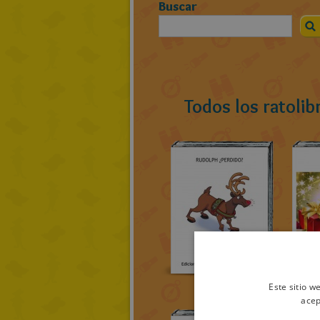
Buscar
Todos los ratolib
Este sitio w
acep