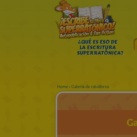
¿QUÉ ES ESO DE
LA ESCRITURA
SUPERRATÓNICA?
Home
›
Galería de ratolibros
Ga