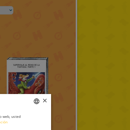
×
io web, usted
ITALIAN
ación
ENGLISH