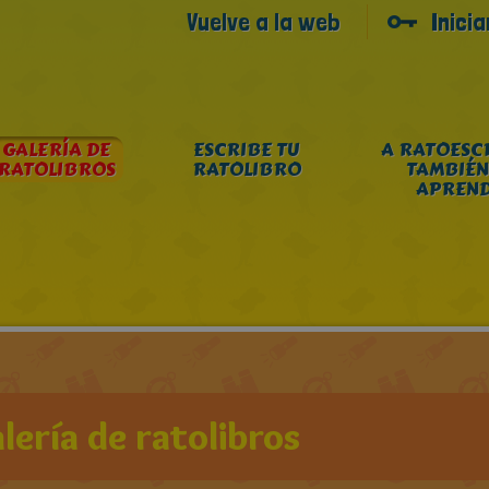
Vuelve a la web
Inici
GALERÍA DE
ESCRIBE TU
A RATOESC
RATOLIBROS
RATOLIBRO
TAMBIÉN
APREN
lería de ratolibros