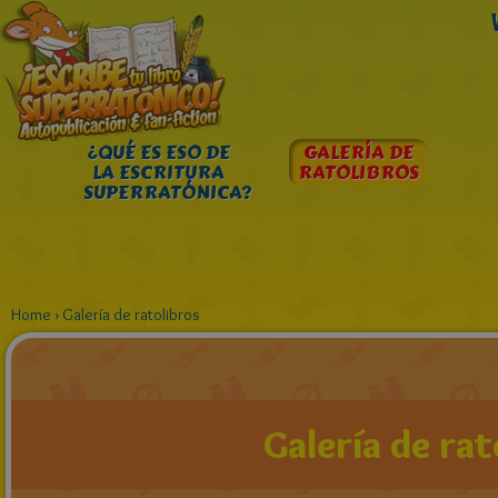
¿QUÉ ES ESO DE
GALERÍA DE
LA ESCRITURA
RATOLIBROS
SUPERRATÓNICA?
Home
›
Galería de ratolibros
Galería de rat