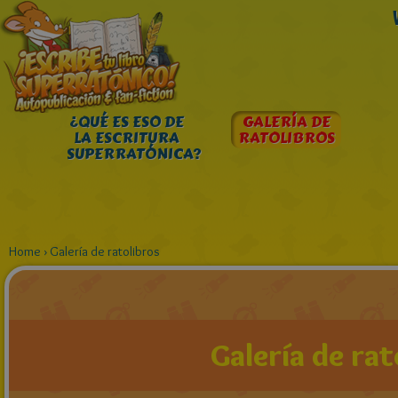
¿QUÉ ES ESO DE
GALERÍA DE
LA ESCRITURA
RATOLIBROS
SUPERRATÓNICA?
Home
›
Galería de ratolibros
Galería de rat