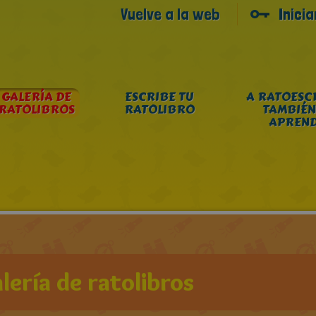
Vuelve a la web
Inici
GALERÍA DE
ESCRIBE TU
A RATOESC
RATOLIBROS
RATOLIBRO
TAMBIÉN
APREN
lería de ratolibros