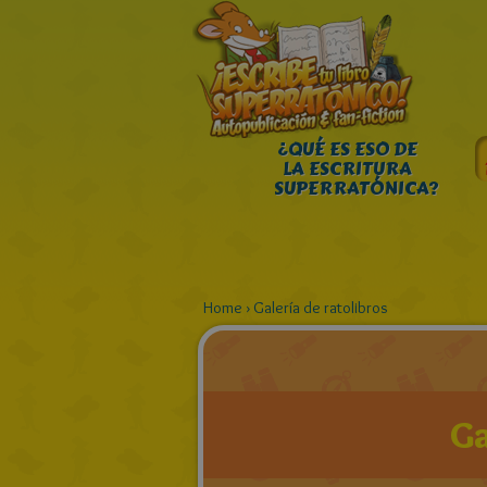
¿QUÉ ES ESO DE
LA ESCRITURA
SUPERRATÓNICA?
Home
›
Galería de ratolibros
Ga