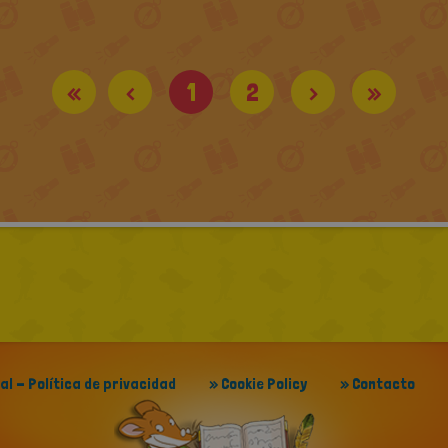
«
<
1
2
>
»
gal - Política de privacidad
» Cookie Policy
» Contacto