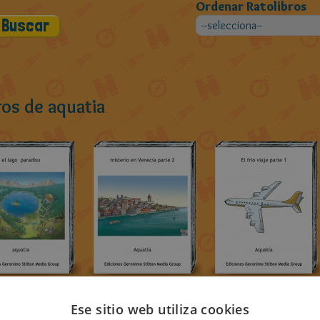
Ordenar Ratolibros
ros de aquatia
Ese sitio web utiliza cookies