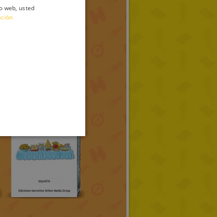
io web, usted
ITALIAN
ación
ENGLISH
FRENCH
GERMAN
SPANISH
LITHUANIAN
HUNGARIAN
PORTUGUESE
TURKISH
GREEK
RUSSIAN
DUTCH
CATALAN