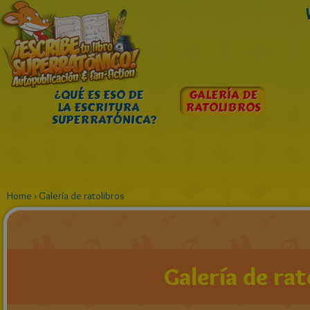
¿QUÉ ES ESO DE
GALERÍA DE
LA ESCRITURA
RATOLIBROS
SUPERRATÓNICA?
Home
›
Galería de ratolibros
Galería de rat