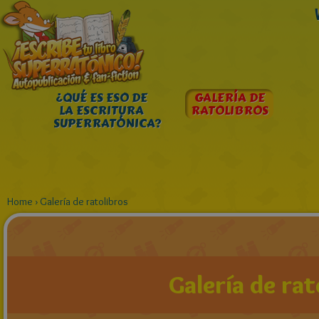
¿QUÉ ES ESO DE
GALERÍA DE
LA ESCRITURA
RATOLIBROS
SUPERRATÓNICA?
Home
›
Galería de ratolibros
Galería de rat