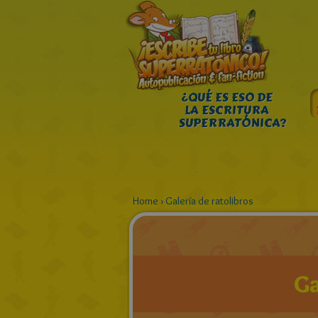
¿QUÉ ES ESO DE
LA ESCRITURA
SUPERRATÓNICA?
Home
›
Galería de ratolibros
Ga