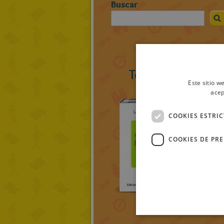
Buscar
Todos los ratolib
Este sitio w
acep
COOKIES ESTRI
COOKIES DE PR