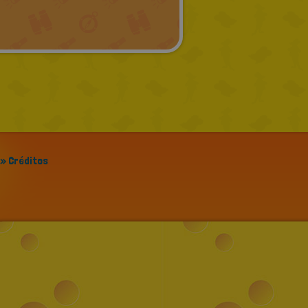
GREEK
RUSSIAN
DUTCH
CATALAN
» Créditos