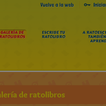
Vuelve a la web
Inici
GALERÍA DE
ESCRIBE TU
A RATOESC
RATOLIBROS
RATOLIBRO
TAMBIÉN
APREN
lería de ratolibros