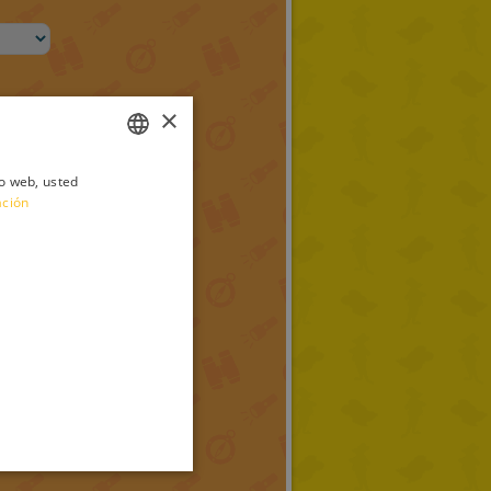
×
io web, usted
ITALIAN
ación
ENGLISH
FRENCH
GERMAN
SPANISH
LITHUANIAN
HUNGARIAN
PORTUGUESE
TURKISH