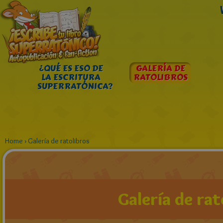
¿QUÉ ES ESO DE
GALERÍA DE
LA ESCRITURA
RATOLIBROS
SUPERRATÓNICA?
Home
›
Galería de ratolibros
Galería de rat