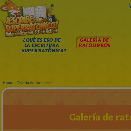
¿QUÉ ES ESO DE
GALERÍA DE
LA ESCRITURA
RATOLIBROS
SUPERRATÓNICA?
Home
›
Galería de ratolibros
Galería de rat