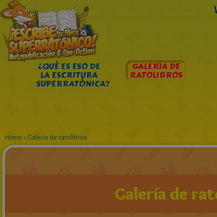
¿QUÉ ES ESO DE
GALERÍA DE
LA ESCRITURA
RATOLIBROS
SUPERRATÓNICA?
Home
›
Galería de ratolibros
Galería de rat