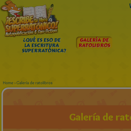
¿QUÉ ES ESO DE
GALERÍA DE
LA ESCRITURA
RATOLIBROS
SUPERRATÓNICA?
Home
›
Galería de ratolibros
Galería de rat