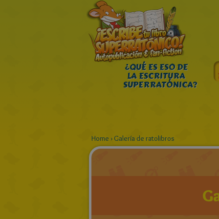
¿QUÉ ES ESO DE
LA ESCRITURA
SUPERRATÓNICA?
Home
›
Galería de ratolibros
Ga