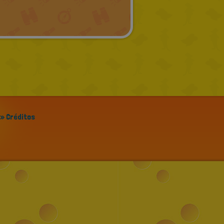
GREEK
RUSSIAN
DUTCH
CATALAN
» Créditos