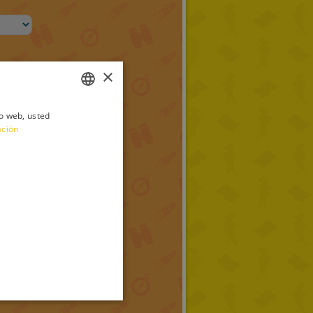
×
io web, usted
ITALIAN
ación
ENGLISH
FRENCH
GERMAN
SPANISH
LITHUANIAN
HUNGARIAN
PORTUGUESE
TURKISH