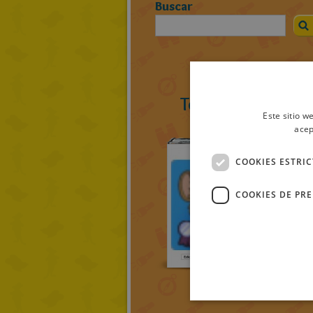
Buscar
Todos los ratolib
Este sitio w
acep
COOKIES ESTRI
COOKIES DE PR