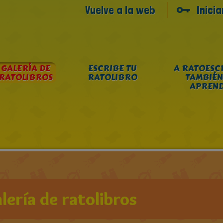
Vuelve a la web
Inici
GALERÍA DE
ESCRIBE TU
A RATOESC
RATOLIBROS
RATOLIBRO
TAMBIÉN
APREN
lería de ratolibros