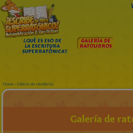
¿QUÉ ES ESO DE
GALERÍA DE
LA ESCRITURA
RATOLIBROS
SUPERRATÓNICA?
Home
›
Galería de ratolibros
Galería de rat