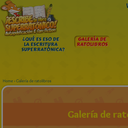
¿QUÉ ES ESO DE
GALERÍA DE
LA ESCRITURA
RATOLIBROS
SUPERRATÓNICA?
Home
›
Galería de ratolibros
Galería de rat