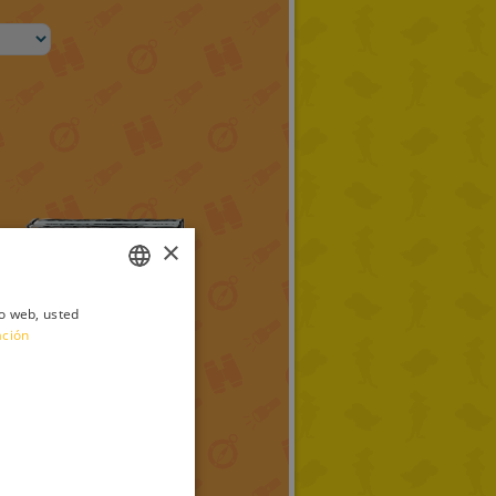
×
io web, usted
ITALIAN
ación
ENGLISH
FRENCH
GERMAN
SPANISH