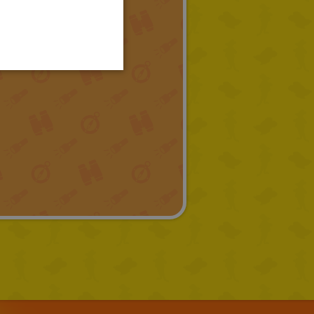
LITHUANIAN
HUNGARIAN
PORTUGUESE
TURKISH
GREEK
RUSSIAN
DUTCH
CATALAN