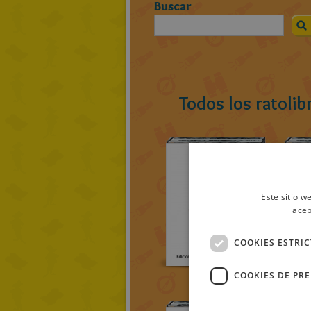
Buscar
Todos los ratolib
Este sitio w
acep
COOKIES ESTRI
COOKIES DE PR