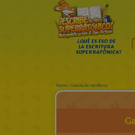
¿QUÉ ES ESO DE
LA ESCRITURA
SUPERRATÓNICA?
Home
›
Galería de ratolibros
Ga