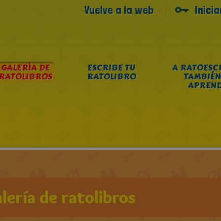
Vuelve a la web
Inici
GALERÍA DE
ESCRIBE TU
A RATOESC
RATOLIBROS
RATOLIBRO
TAMBIÉN
APREN
lería de ratolibros