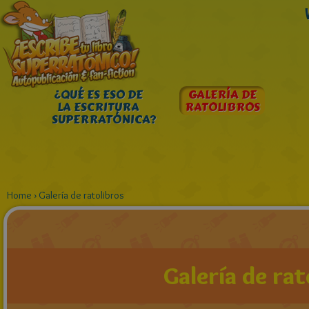
¿QUÉ ES ESO DE
GALERÍA DE
LA ESCRITURA
RATOLIBROS
SUPERRATÓNICA?
Home
›
Galería de ratolibros
Galería de rat