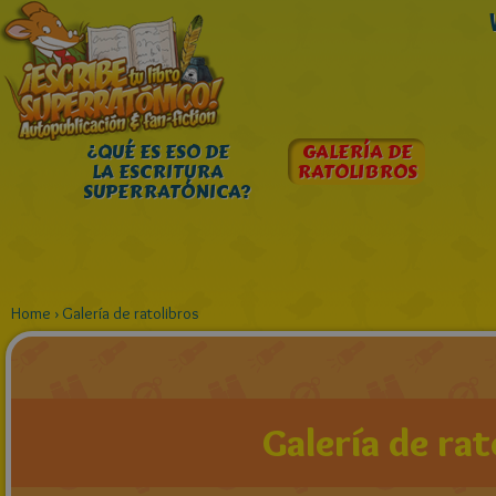
¿QUÉ ES ESO DE
GALERÍA DE
LA ESCRITURA
RATOLIBROS
SUPERRATÓNICA?
Home
›
Galería de ratolibros
Galería de rat