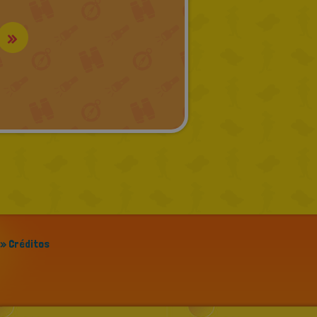
»
» Créditos