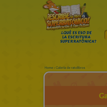
¿QUÉ ES ESO DE
LA ESCRITURA
SUPERRATÓNICA?
Home
›
Galería de ratolibros
Ga