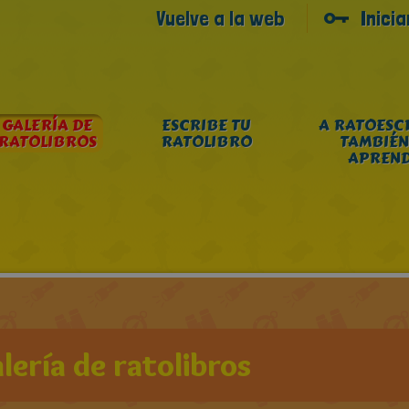
Vuelve a la web
Inici
GALERÍA DE
ESCRIBE TU
A RATOESC
RATOLIBROS
RATOLIBRO
TAMBIÉN
APREN
lería de ratolibros