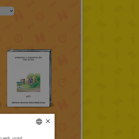
×
io web, usted
ITALIAN