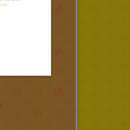
ación
ENGLISH
FRENCH
GERMAN
SPANISH
LITHUANIAN
HUNGARIAN
PORTUGUESE
TURKISH
GREEK
RUSSIAN
DUTCH
CATALAN