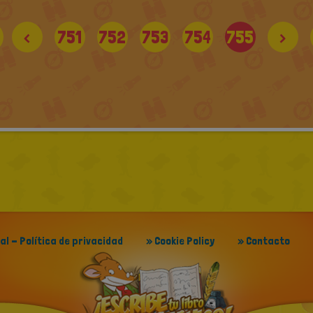
<
751
752
753
754
755
>
gal - Política de privacidad
» Cookie Policy
» Contacto