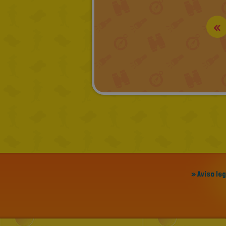
«
» Aviso le