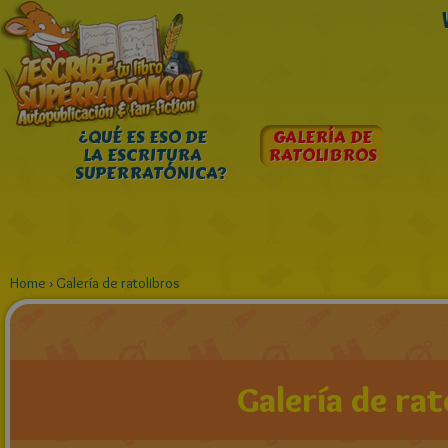
¿QUÉ ES ESO DE
GALERÍA DE
LA ESCRITURA
RATOLIBROS
SUPERRATÓNICA?
Home
›
Galería de ratolibros
Galería de rat