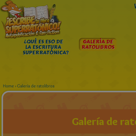
¿QUÉ ES ESO DE
GALERÍA DE
LA ESCRITURA
RATOLIBROS
SUPERRATÓNICA?
Home
›
Galería de ratolibros
Galería de rat