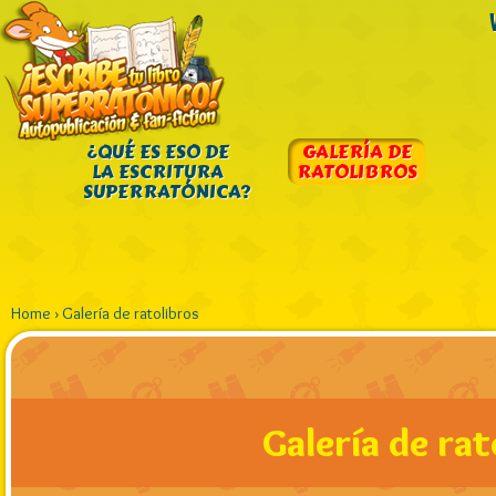
¿QUÉ ES ESO DE
GALERÍA DE
LA ESCRITURA
RATOLIBROS
SUPERRATÓNICA?
Home
›
Galería de ratolibros
Galería de rat