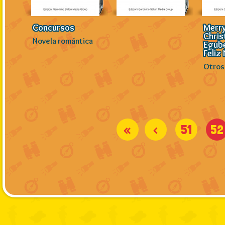
Concursos
Merr
Chris
Novela romántica
Egube
Feliz
Otros
«
<
51
52