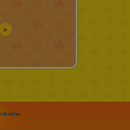
»
» Créditos