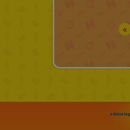
«
» Aviso le