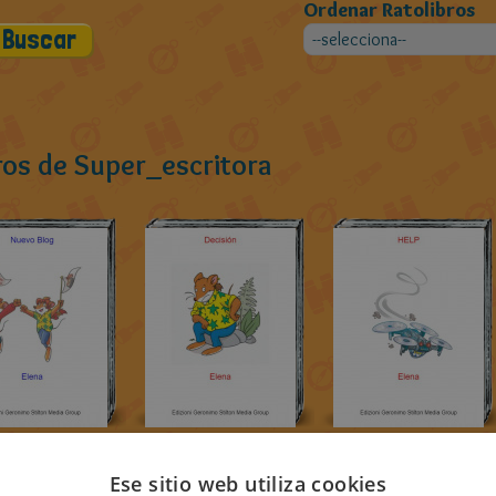
Ordenar Ratolibros
ros de Super_escritora
Ese sitio web utiliza cookies