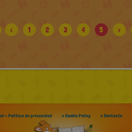
<
1
2
3
4
5
>
gal - Política de privacidad
» Cookie Policy
» Contacto