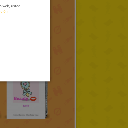
io web, usted
ITALIAN
ación
ENGLISH
FRENCH
GERMAN
SPANISH
LITHUANIAN
HUNGARIAN
PORTUGUESE
TURKISH
GREEK
RUSSIAN
DUTCH
CATALAN