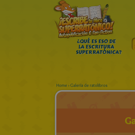
¿QUÉ ES ESO DE
LA ESCRITURA
SUPERRATÓNICA?
Home
›
Galería de ratolibros
Ga