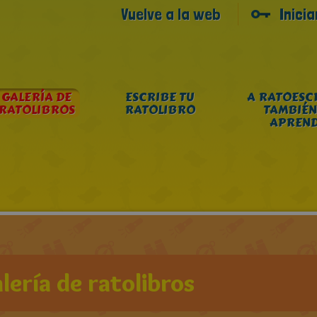
Vuelve a la web
Inici
GALERÍA DE
ESCRIBE TU
A RATOESC
RATOLIBROS
RATOLIBRO
TAMBIÉN
APREN
lería de ratolibros